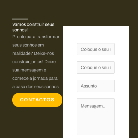
Vamos construir seus
sonhos!​
Pronto para transformar
seus sonhos em
N
realidade? Deixe-nos
o
construir juntos! Deixe
m
E
sua mensagem e
e
m
comece a jornada para
*
a
A
a casa dos seus sonhos
i
s
l
CONTACTOS
s
C
*
u
o
n
m
t
e
o
n