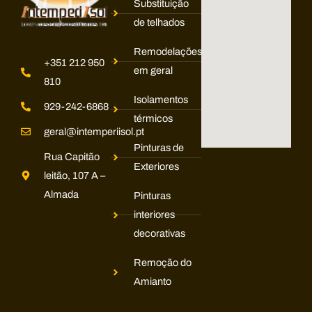
Substituição
de telhados
Remodelações
+351 212 950
em geral
810
Isolamentos
929-242-6868
térmicos
geral@intemperiisol.pt
Pinturas de
Rua Capitão
Exteriores
leitão, 107 A –
Almada
Pinturas
interiores
decorativas
Remoção do
Amianto