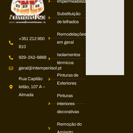
Impermeabilização
Substituição
de telhados
Remodelações
+351 212 950
em geral
810
Isolamentos
929-242-6868
térmicos
geral@intemperiisol.pt
Pinturas de
Rua Capitão
Exteriores
leitão, 107 A –
Almada
Pinturas
interiores
decorativas
Remoção do
Amianto