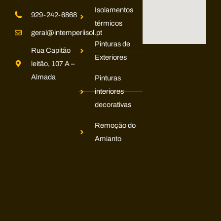
Isolamentos
929-242-6868
térmicos
geral@intemperiisol.pt
Pinturas de
Rua Capitão
Exteriores
leitão, 107 A –
Almada
Pinturas
interiores
decorativas
Remoção do
Amianto