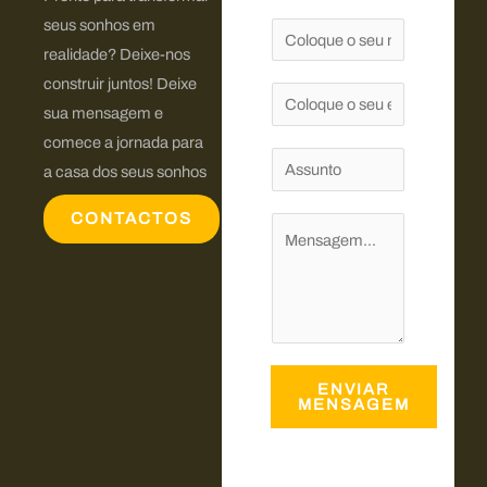
seus sonhos em
N
realidade? Deixe-nos
o
construir juntos! Deixe
m
E
sua mensagem e
e
m
comece a jornada para
*
a
A
a casa dos seus sonhos
i
s
l
CONTACTOS
s
C
*
u
o
n
m
t
e
o
n
t
ENVIAR
á
MENSAGEM
r
i