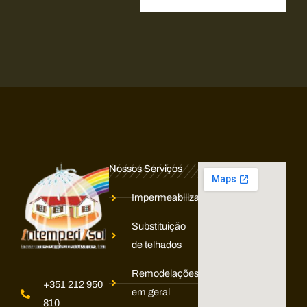
o
o
u
M
e
n
s
a
g
Nossos Serviços
e
m
Impermeabilização
*
Substituição
de telhados
Remodelações
+351 212 950
em geral
810