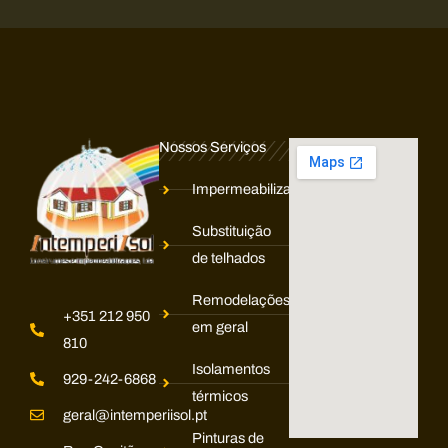
e
n
s
a
g
Nossos Serviços
e
m
Impermeabilização
*
Substituição
de telhados
Remodelações
+351 212 950
em geral
810
Isolamentos
929-242-6868
térmicos
geral@intemperiisol.pt
Pinturas de