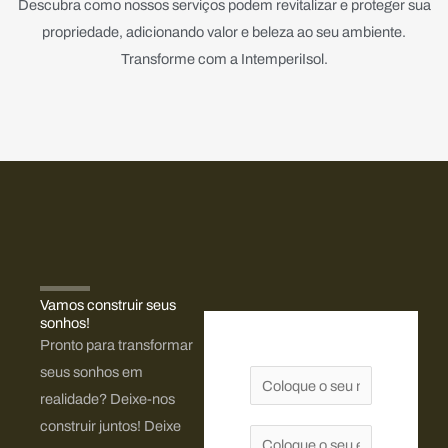
Descubra como nossos serviços podem revitalizar e proteger sua
propriedade, adicionando valor e beleza ao seu ambiente.
Transforme com a IntemperiIsol.
Vamos construir seus
sonhos!​
Pronto para transformar
seus sonhos em
N
realidade? Deixe-nos
o
construir juntos! Deixe
m
E